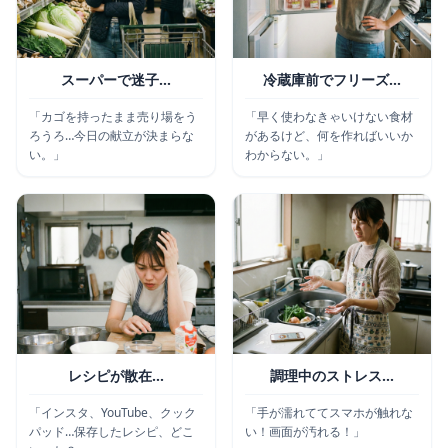
スーパーで迷子…
冷蔵庫前でフリーズ…
「カゴを持ったまま売り場をう
「早く使わなきゃいけない食材
ろうろ…今日の献立が決まらな
があるけど、何を作ればいいか
い。」
わからない。」
レシピが散在…
調理中のストレス…
「インスタ、YouTube、クック
「手が濡れててスマホが触れな
パッド…保存したレシピ、どこ
い！画面が汚れる！」